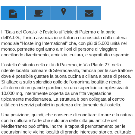
u



Il “Baia del Corallo” è l’ostello ufficiale di Palermo e fa parte
dell’A.I.G., l’unica associazione italiana riconosciuta dalla catena
mondiale “Hostelling International” che, con più di 5.000 unità nel
mondo, permette ogni anno a milioni di persone di viaggiare
conciliando divertimento, amicizia, cultura, e soprattutto risparmio.
L’ostello è situato nella città di Palermo, in Via Plauto 27, nella
ridente località balneare di Sferracavallo, famosa per le sue trattorie
dove è possibile gustare la buona cucina siciliana a base di pesce.
Si affaccia sullo splendido golfo dell’omonima località e ricade
all’interno di un grande giardino, su una superficie complessiva di
10.000 mq, interamente coperta da una fitta vegetazione
tipicamente mediterranea. La struttura è ben collegata al centro
città con i servizi pubblici in partenza direttamente dall’ostello.
Una posizione, quindi, che consente di conciliare il mare e la natura
con la cultura e l’arte che solo una delle città più antiche del
Mediterraneo può offrire. Inoltre, è tappa di pernottamento per le
escursioni nelle vicine località di grande interesse storico, culturale