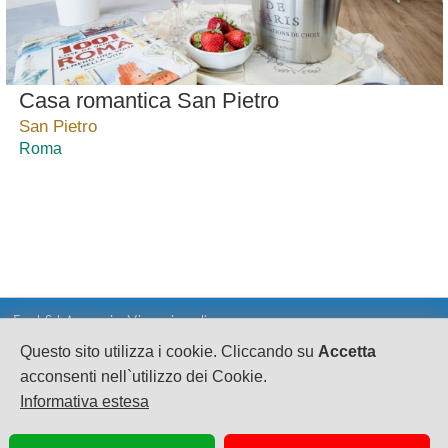
Casa romantica San Pietro
San Pietro
Roma
Fast Srl Agenzia Viaggi on line
Questo sito utilizza i cookie. Cliccando su
Accetta
CF e PI 02628080695
sede legale: Via A.Sciorilli 1
acconsenti nell`utilizzo dei Cookie.
S.Eusanio del Sangro CH cap 66037
Informativa estesa
Scia n°63917 Suap SangroAventino Reg. Abruzzo
Pec: fast.turismo@legalmail.it