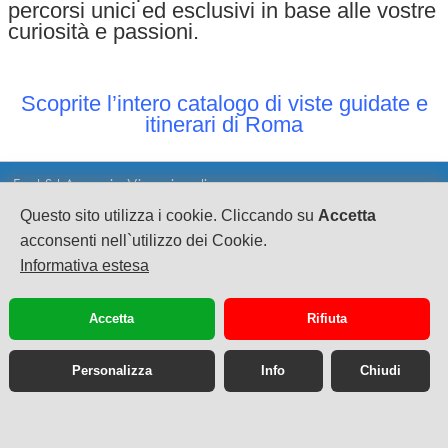
percorsi unici ed esclusivi in base alle vostre
curiosità e passioni.
Scoprite l’intero catalogo di viste guidate e
itinerari di Roma
Fast Srl Agenzia Viaggi on line
Questo sito utilizza i cookie. Cliccando su
Accetta
CF e PI 02628080695
sede legale: Via A.Sciorilli 1
acconsenti nell`utilizzo dei Cookie.
S.Eusanio del Sangro CH cap 66037
Informativa estesa
Scia n°63917 Suap SangroAventino Reg. Abruzzo
Pec: fast.turismo@legalmail.it
Accetta
Rifiuta
Personalizza
Info
Chiudi