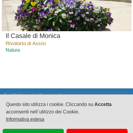
Il Casale di Monica
Rivotorto di Assisi
Natura
Fast Srl Agenzia Viaggi on line
Questo sito utilizza i cookie. Cliccando su
Accetta
CF e PI 02628080695
sede legale: Via A.Sciorilli 1
acconsenti nell`utilizzo dei Cookie.
S.Eusanio del Sangro CH cap 66037
Informativa estesa
Scia n°63917 Suap SangroAventino Reg. Abruzzo
Pec: fast.turismo@legalmail.it