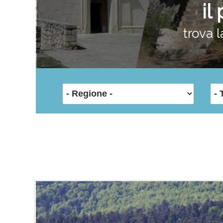
il
trova l