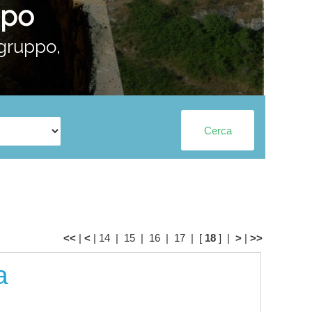
ppo
 gruppo,
<<
|
<
|
14
|
15
|
16
|
17
| [
18
] |
>
|
>>
a