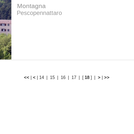
Montagna
Pescopennattaro
<<
|
<
|
14
|
15
|
16
|
17
| [
18
] |
>
|
>>