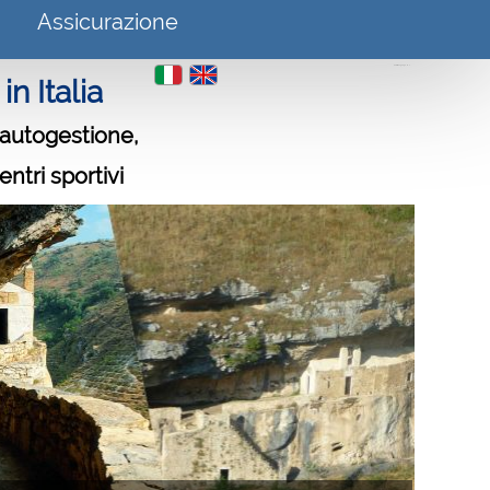
Assicurazione
Select Language
▼
n Italia
n autogestione,
entri sportivi