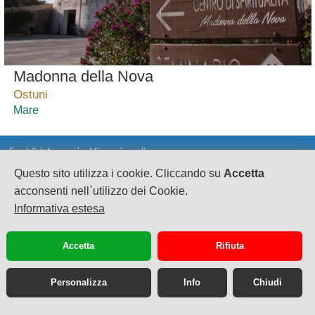
Madonna della Nova
Ostuni
Mare
Fast Srl Agenzia Viaggi on line
Questo sito utilizza i cookie. Cliccando su
Accetta
CF e PI 02628080695
sede legale: Via A.Sciorilli 1
acconsenti nell`utilizzo dei Cookie.
S.Eusanio del Sangro CH cap 66037
Informativa estesa
Scia n°63917 Suap SangroAventino Reg. Abruzzo
Pec: fast.turismo@legalmail.it
Accetta
Rifiuta
Personalizza
Info
Chiudi