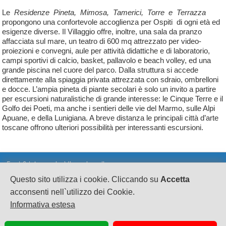
Le
Residenze Pineta, Mimosa, Tamerici, Torre e Terrazza
propongono una confortevole accoglienza per Ospiti di ogni età ed
esigenze diverse. Il Villaggio offre, inoltre, una sala da pranzo
affacciata sul mare, un teatro di 600 mq attrezzato per video-
proiezioni e convegni, aule per attività didattiche e di laboratorio,
campi sportivi di calcio, basket, pallavolo e beach volley, ed una
grande piscina nel cuore del parco. Dalla struttura si accede
direttamente alla spiaggia privata attrezzata con sdraio, ombrelloni
e docce. L’ampia pineta di piante secolari è solo un invito a partire
per escursioni naturalistiche di grande interesse: le Cinque Terre e il
Golfo dei Poeti, ma anche i sentieri delle vie del Marmo, sulle Alpi
Apuane, e della Lunigiana. A breve distanza le principali città d’arte
toscane offrono ulteriori possibilità per interessanti escursioni.
Fast Srl Agenzia Viaggi on line
Questo sito utilizza i cookie. Cliccando su
Accetta
CF e PI 02628080695
sede legale: Via A.Sciorilli 1
acconsenti nell`utilizzo dei Cookie.
S.Eusanio del Sangro CH cap 66037
Informativa estesa
Scia n°63917 Suap SangroAventino Reg. Abruzzo
Pec: fast.turismo@legalmail.it