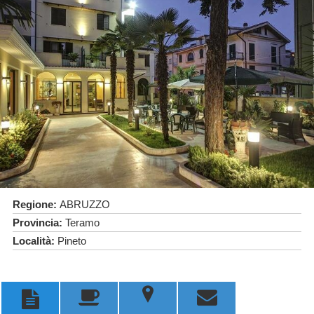
Regione:
ABRUZZO
Provincia:
Teramo
Località:
Pineto
u


