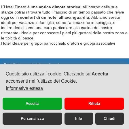
L’Hotel Pineto è una
antica dimora storica
: all’interno delle sue
stanze potrai ritrovare tutto il fascino di un tempo passato che rivive
oggi con i
comfort di un hotel all’avanguardia
.
Abbiamo servizi
ideali per vacanze in famiglia, come l’animazione in spiaggia, e
inoltre dedichiamo una cura particolare alla cucina del nostro
ristorante, ideale per conoscere i piatti più gustosi della nostra zona e
le tipicità di pesce.
Hotel ideale per gruppi parrocchiali, oratori e gruppi associativi
Fast Srl Agenzia Viaggi on line
Questo sito utilizza i cookie. Cliccando su
Accetta
CF e PI 02628080695
sede legale: Via A.Sciorilli 1
acconsenti nell`utilizzo dei Cookie.
S.Eusanio del Sangro CH cap 66037
Informativa estesa
Scia n°63917 Suap SangroAventino Reg. Abruzzo
Pec: fast.turismo@legalmail.it
Accetta
Rifiuta
Personalizza
Info
Chiudi